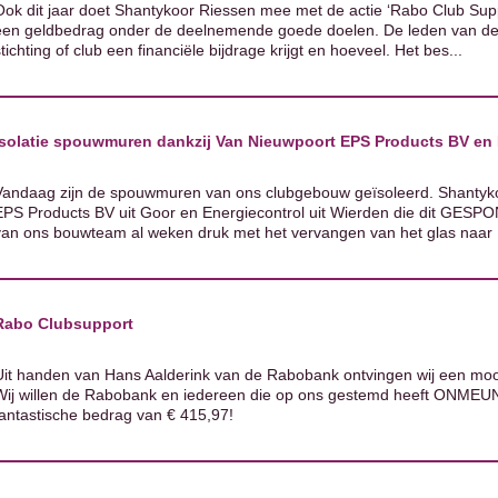
Ook dit jaar doet Shantykoor Riessen mee met de actie ‘Rabo Club Supp
een geldbedrag onder de deelnemende goede doelen. De leden van de
tichting of club een financiële bijdrage krijgt en hoeveel. Het bes...
Isolatie spouwmuren dankzij Van Nieuwpoort EPS Products BV en 
Vandaag zijn de spouwmuren van ons clubgebouw geïsoleerd. Shantyk
EPS Products BV uit Goor en Energiecontrol uit Wierden die dit GESP
van ons bouwteam al weken druk met het vervangen van het glas naar
Rabo Clubsupport
Uit handen van Hans Aalderink van de Rabobank ontvingen wij een mo
Wij willen de Rabobank en iedereen die op ons gestemd heeft ONMEUNI
fantastische bedrag van € 415,97!