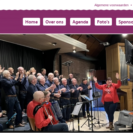
Algemene voorwaarden
Home
Over ons
Agenda
Foto's
Spons