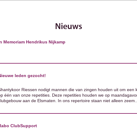
Nieuws
In Memoriam Hendrikus Nijkamp
Nieuwe leden gezocht!
Shantykoor Riessen nodigt mannen die van zingen houden uit om een ke
op één van onze repetities. Deze repetities houden we op maandagavon
clubgebouw aan de Elsmaten. In ons repertoire staan niet alleen zeem..
Rabo ClubSupport