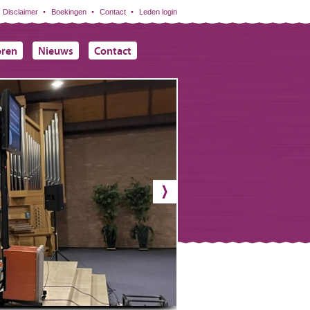
Disclaimer
Boekingen
Contact
Leden login
oren
Nieuws
Contact