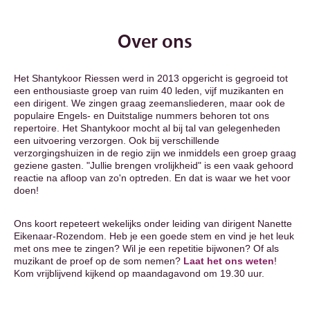
Over ons
Het Shantykoor Riessen werd in 2013 opgericht is gegroeid tot
een enthousiaste groep van ruim 40 leden, vijf muzikanten en
een dirigent. We zingen graag zeemansliederen, maar ook de
populaire Engels- en Duitstalige nummers behoren tot ons
repertoire. Het Shantykoor mocht al bij tal van gelegenheden
een uitvoering verzorgen. Ook bij verschillende
verzorgingshuizen in de regio zijn we inmiddels een groep graag
geziene gasten. "Jullie brengen vrolijkheid" is een vaak gehoord
reactie na afloop van zo'n optreden. En dat is waar we het voor
doen!
Ons koort repeteert wekelijks onder leiding van dirigent Nanette
Eikenaar-Rozendom. Heb je een goede stem en vind je het leuk
met ons mee te zingen? Wil je een repetitie bijwonen? Of als
muzikant de proef op de som nemen?
Laat het ons weten
!
Kom vrijblijvend kijkend op maandagavond om 19.30 uur.