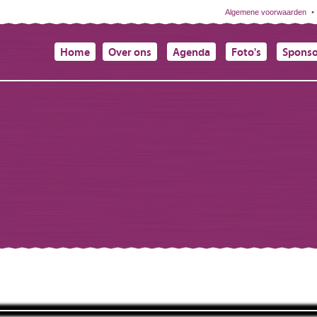
Algemene voorwaarden
Home
Over ons
Agenda
Foto's
Spons