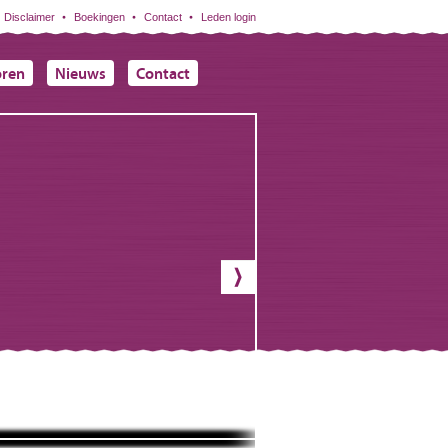
Disclaimer
Boekingen
Contact
Leden login
oren
Nieuws
Contact