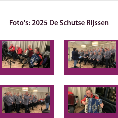
Foto's: 2025 De Schutse Rijssen